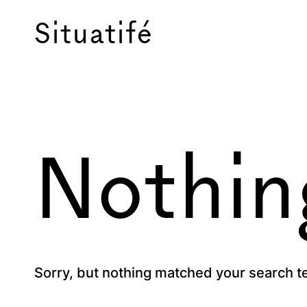
Situatifé
é Magazi
Nothin
Sorry, but nothing matched your search t