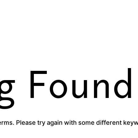
ne
⦁
Sit
g Found
erms. Please try again with some different key